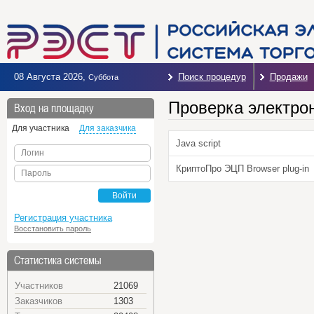
08 Августа 2026
,
Поиск процедур
Продажи
Суббота
Проверка электро
Вход на площадку
Для участника
Для заказчика
Java script
Логин
КриптоПро ЭЦП Browser plug-in
Пароль
Войти
Регистрация участника
Восстановить пароль
Статистика системы
Участников
21069
Заказчиков
1303