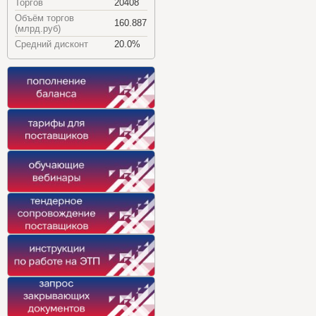
Торгов
20408
Объём торгов
160.887
(млрд.руб)
Средний дисконт
20.0%