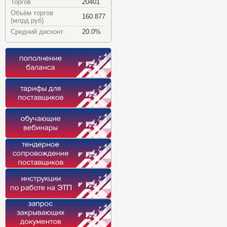
Торгов
20401
Объём торгов
160.877
(млрд.руб)
Средний дисконт
20.0%