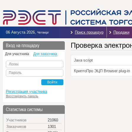
06 Августа 2026
,
Поиск процедур
Продажи
Четверг
Проверка электро
Вход на площадку
Для участника
Для заказчика
Java script
Логин
КриптоПро ЭЦП Browser plug-in
Пароль
Войти
Регистрация участника
Восстановить пароль
Статистика системы
Участников
21060
Заказчиков
1301