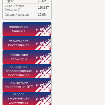
Торгов
20408
Объём торгов
160.887
(млрд.руб)
Средний дисконт
20.0%