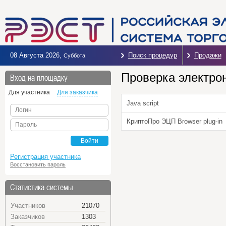
08 Августа 2026
,
Поиск процедур
Продажи
Суббота
Проверка электро
Вход на площадку
Для участника
Для заказчика
Java script
Логин
КриптоПро ЭЦП Browser plug-in
Пароль
Войти
Регистрация участника
Восстановить пароль
Статистика системы
Участников
21070
Заказчиков
1303