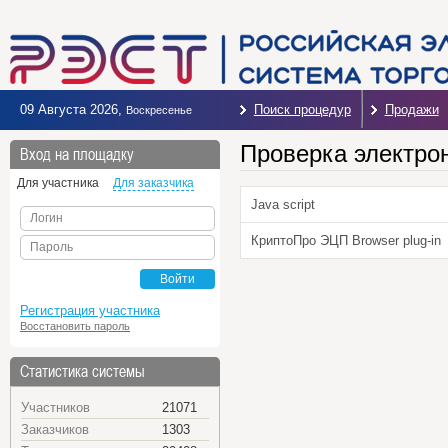
09 Августа 2026
,
Поиск процедур
Продажи
Воскресенье
Проверка электро
Вход на площадку
Для участника
Для заказчика
Java script
Логин
КриптоПро ЭЦП Browser plug-in
Пароль
Войти
Регистрация участника
Восстановить пароль
Статистика системы
Участников
21071
Заказчиков
1303