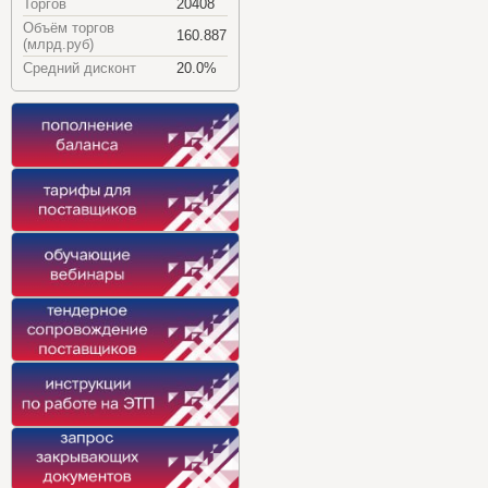
Торгов
20408
Объём торгов
160.887
(млрд.руб)
Средний дисконт
20.0%