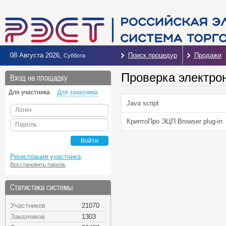
08 Августа 2026
,
Поиск процедур
Продажи
Суббота
Проверка электро
Вход на площадку
Для участника
Для заказчика
Java script
Логин
КриптоПро ЭЦП Browser plug-in
Пароль
Войти
Регистрация участника
Восстановить пароль
Статистика системы
Участников
21070
Заказчиков
1303