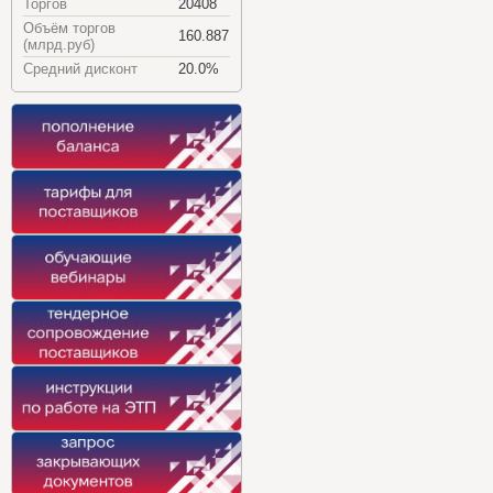
Торгов
20408
Объём торгов
160.887
(млрд.руб)
Средний дисконт
20.0%