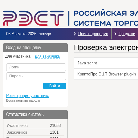
06 Августа 2026
,
Поиск процедур
Продажи
Четверг
Проверка электро
Вход на площадку
Для участника
Для заказчика
Java script
Логин
КриптоПро ЭЦП Browser plug-in
Пароль
Войти
Регистрация участника
Восстановить пароль
Статистика системы
Участников
21058
Заказчиков
1301