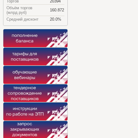
Торгов
20394
Объём торгов
160.872
(млрд.руб)
Средний дисконт
20.0%