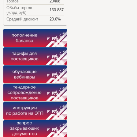
Торгов
20408
Объём торгов
160.887
(млрд.руб)
Средний дисконт
20.0%