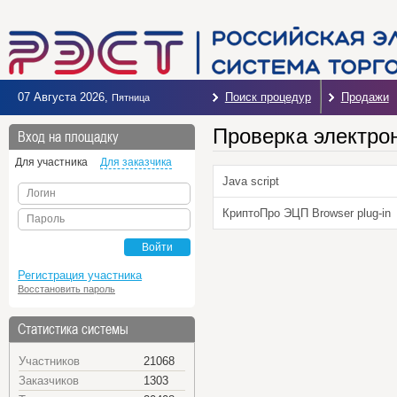
07 Августа 2026
,
Поиск процедур
Продажи
Пятница
Проверка электро
Вход на площадку
Для участника
Для заказчика
Java script
Логин
КриптоПро ЭЦП Browser plug-in
Пароль
Войти
Регистрация участника
Восстановить пароль
Статистика системы
Участников
21068
Заказчиков
1303