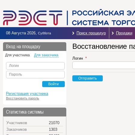
08 Августа 2026
,
Поиск процедур
Продажи
Суббота
Восстановление п
Вход на площадку
Для участника
Для заказчика
Логин
Логин
Пароль
Отправить
Войти
Регистрация участника
Восстановить пароль
Статистика системы
Участников
21070
Заказчиков
1303