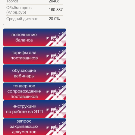
Торгов
20408
Объём торгов
160.887
(млрд.руб)
Средний дисконт
20.0%