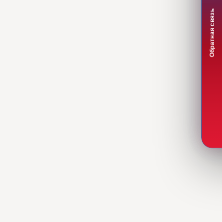
Обратная связь
СЕЙЧАС ОТКРЫТО
01 / 05
Регистрация участника
Заявка на
Регистрация участника
аккредитацию
01
02
Создание учётной записи
Отправка документов на
на ЭТП РЭСТ.
проверку.
Поиск процедур
Пополнение баланса
03
04
Как найти закупку или
Внесение средств на
торги.
лицевой счёт.
Вывод денежных
средств
05
Оформление вывода из
личного кабинета.