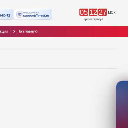
05
12
27
МСК
ПОДДЕРЖКА
6-80-72
support@r-est.ru
время сервера
екции
На главную
ВИДЕО-ГИД
Инструкции на странице
Выберите раздел и видео — ролик откроется внутри виджета.
Поставщику
Заказчику
5
1