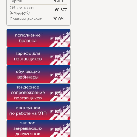
Торгов
20401
Объём торгов
160.877
(млрд.руб)
Средний дисконт
20.0%