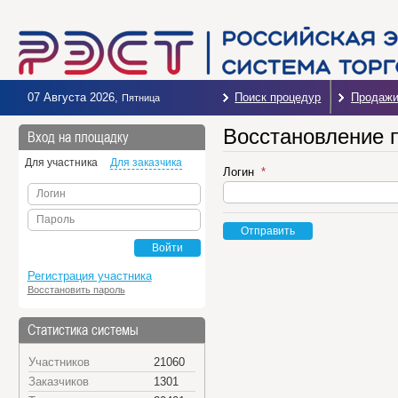
07 Августа 2026
,
Поиск процедур
Продаж
Пятница
Восстановление 
Вход на площадку
Для участника
Для заказчика
Логин
Логин
Пароль
Отправить
Войти
Регистрация участника
Восстановить пароль
Статистика системы
Участников
21060
Заказчиков
1301