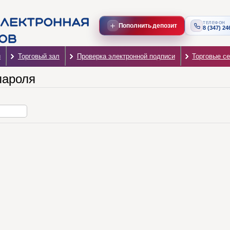
ТЕЛЕФОН
Пополнить депозит
8 (347) 24
и
Торговый зал
Проверка электронной подписи
Торговые с
пароля