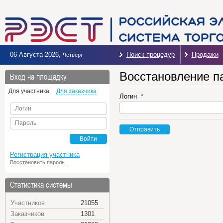
06 Августа 2026
,
Поиск процедур
Продажи
Четверг
Восстановление п
Вход на площадку
Для участника
Для заказчика
Логин
Логин
Пароль
Отправить
Войти
Регистрация участника
Восстановить пароль
Статистика системы
Участников
21055
Заказчиков
1301