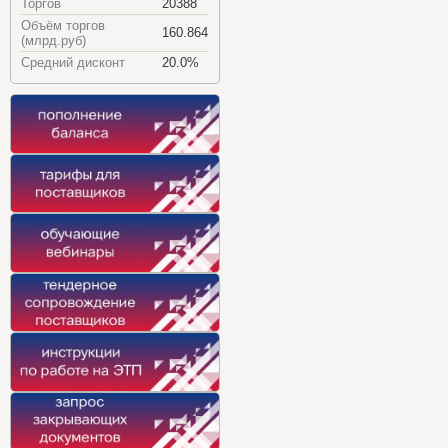
Торгов
20388
Объём торгов
160.864
(млрд.руб)
Средний дисконт
20.0%