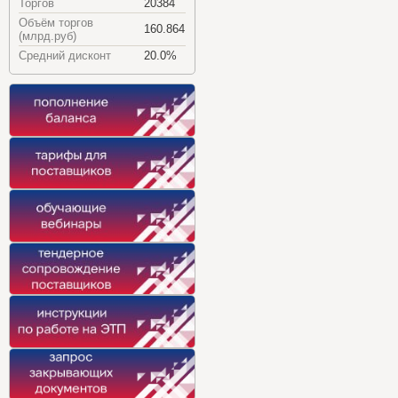
Торгов
20384
Объём торгов
160.864
(млрд.руб)
Средний дисконт
20.0%