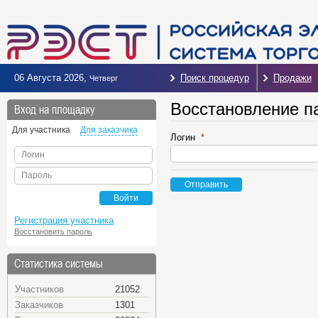
06 Августа 2026
,
Поиск процедур
Продажи
Четверг
Восстановление п
Вход на площадку
Для участника
Для заказчика
Логин
Логин
Пароль
Отправить
Войти
Регистрация участника
Восстановить пароль
Статистика системы
Участников
21052
Заказчиков
1301