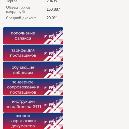
Торгов
20408
Объём торгов
160.887
(млрд.руб)
Средний дисконт
20.0%