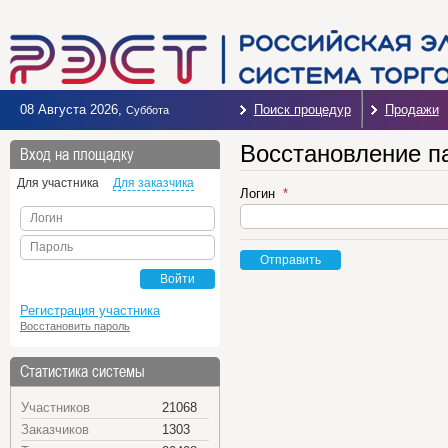
08 Августа 2026
,
Поиск процедур
Продажи
Суббота
Восстановление п
Вход на площадку
Для участника
Для заказчика
Логин
Логин
Пароль
Отправить
Войти
Регистрация участника
Восстановить пароль
Статистика системы
Участников
21068
Заказчиков
1303