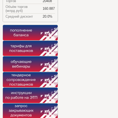
Торгов
20408
Объём торгов
160.887
(млрд.руб)
Средний дисконт
20.0%