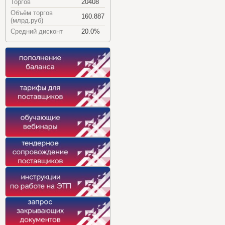
Торгов
20408
Объём торгов
160.887
(млрд.руб)
Средний дисконт
20.0%