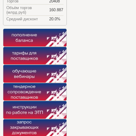
Торгов
20408
Объём торгов
160.887
(млрд.руб)
Средний дисконт
20.0%