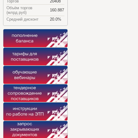
Торгов
20408
Объём торгов
160.887
(млрд.руб)
Средний дисконт
20.0%