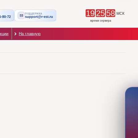
19
25
59
МСК
ПОДДЕРЖКА
6-80-72
support@r-est.ru
время сервера
екции
На главную
ВИДЕО-ГИД
Инструкции на странице
Выберите раздел и видео — ролик откроется внутри виджета.
Поставщику
Заказчику
5
1