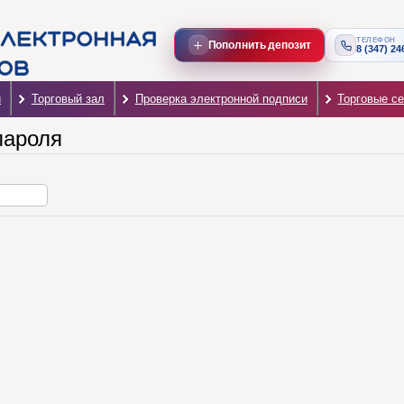
ТЕЛЕФОН
Пополнить депозит
8 (347) 24
и
Торговый зал
Проверка электронной подписи
Торговые с
пароля