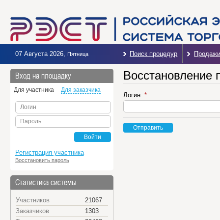
07 Августа 2026
,
Поиск процедур
Продаж
Пятница
Восстановление 
Вход на площадку
Для участника
Для заказчика
Логин
Логин
Пароль
Отправить
Войти
Регистрация участника
Восстановить пароль
Статистика системы
Участников
21067
Заказчиков
1303