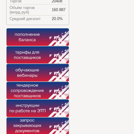
Торгов
20408
Объём торгов
160.887
(млрд.руб)
Средний дисконт
20.0%