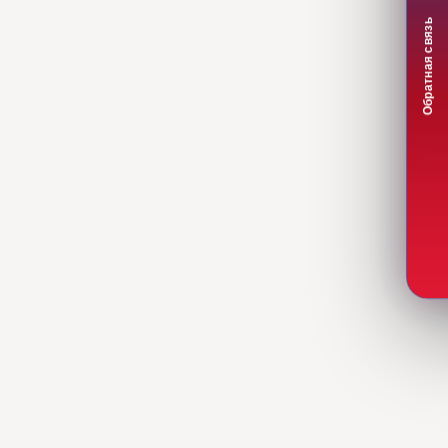
Обратная связь
СЕЙЧАС ОТКРЫТО
01 / 05
Регистрация участника
Заявка на
Регистрация участника
аккредитацию
01
02
Создание учётной записи
Отправка документов на
на ЭТП РЭСТ.
проверку.
Поиск процедур
Пополнение баланса
03
04
Как найти закупку или
Внесение средств на
торги.
лицевой счёт.
Вывод денежных
средств
05
Оформление вывода из
личного кабинета.