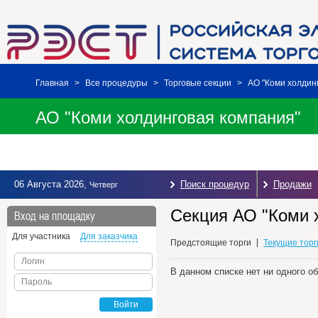
Главная
>
Все процедуры
>
Торговые секции
>
АО "Коми холдин
АО "Коми холдинговая компания"
06 Августа 2026
,
Поиск процедур
Продажи
Четверг
Секция АО "Коми х
Вход на площадку
Для участника
Для заказчика
Предстоящие торги
Текущие торг
Логин
В данном списке нет ни одного о
Пароль
Войти