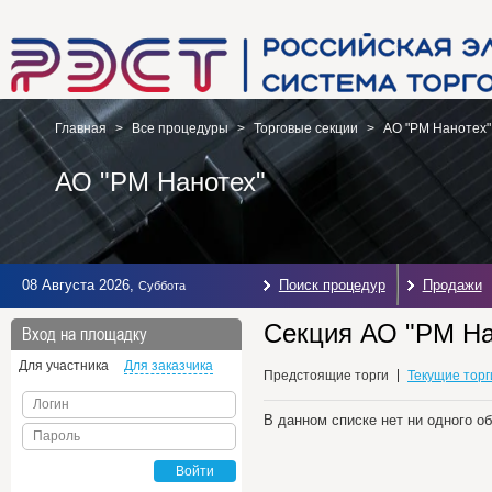
Главная
>
Все процедуры
>
Торговые секции
>
АО "РМ Нанотех"
АО "РМ Нанотех"
08 Августа 2026
,
Поиск процедур
Продажи
Суббота
Секция АО "РМ На
Вход на площадку
Для участника
Для заказчика
Предстоящие торги
Текущие торг
Логин
В данном списке нет ни одного о
Пароль
Войти