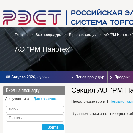
Главная
>
Все процедуры
>
Торговые секции
>
АО "РМ Нанотех"
АО "РМ Нанотех"
08 Августа 2026
,
Поиск процедур
Продажи
Суббота
Секция АО "РМ На
Вход на площадку
Для участника
Для заказчика
Предстоящие торги
Текущие торг
Логин
В данном списке нет ни одного о
Пароль
Войти