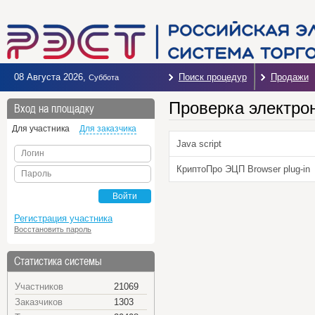
08 Августа 2026
,
Поиск процедур
Продажи
Суббота
Проверка электро
Вход на площадку
Для участника
Для заказчика
Java script
Логин
КриптоПро ЭЦП Browser plug-in
Пароль
Войти
Регистрация участника
Восстановить пароль
Статистика системы
Участников
21069
Заказчиков
1303