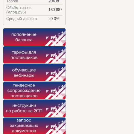
Торгов
20408
Объём торгов
160.887
(млрд.руб)
Средний дисконт
20.0%