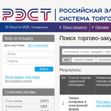
10 Августа 2026
,
Поиск процедур
Продажи
Понедельник
Поиск торгово-зак
Вход на площадку
Для участника
Для заказчика
Логин
все
прием заявки
проведе
Пароль
Войти
Результаты:
Регистрация участника
Тип
Способ торгово-
Наименов
Восстановить пароль
закупочной
торгово-з
процедуры
процедур
Статистика системы
Запрос
Участников
21071
котировок в
Поставка
электронной
автомоби
Заказчиков
1303
форме