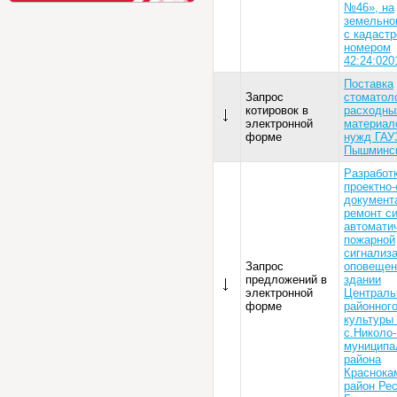
№46», на
земельно
с кадаст
номером
42:24:020
Поставка
Запрос
стоматол
котировок в
расходны
электронной
материал
форме
нужд ГАУ
Пышминс
Разработ
проектно
документ
ремонт с
автомати
пожарной
сигнализа
Запрос
оповещен
предложений в
здании
электронной
Централь
форме
районног
культуры
с.Николо
муниципа
района
Краснока
район Ре