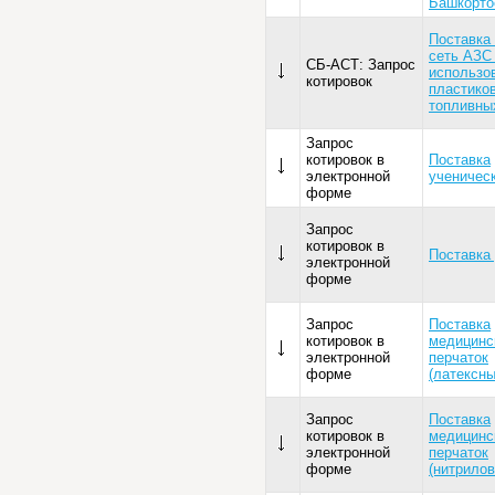
Башкорто
Поставка
сеть АЗС
СБ-АСТ: Запрос
использо
котировок
пластико
топливны
Запрос
котировок в
Поставка
электронной
ученичес
форме
Запрос
котировок в
Поставка 
электронной
форме
Запрос
Поставка
котировок в
медицинс
электронной
перчаток
форме
(латексны
Запрос
Поставка
котировок в
медицинс
электронной
перчаток
форме
(нитрилов