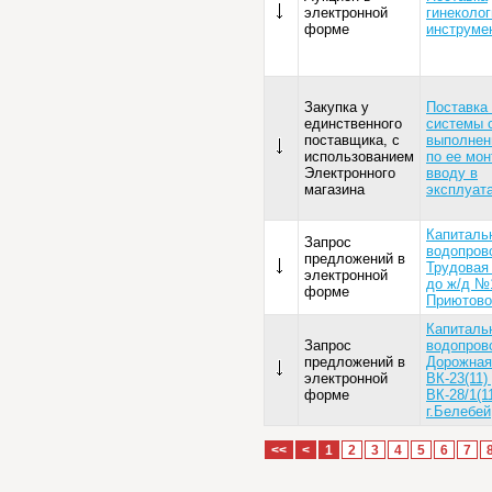
электронной
гинеколо
форме
инструме
Закупка у
Поставка 
единственного
системы 
поставщика, с
выполнен
использованием
по ее мон
Электронного
вводу в
магазина
эксплуат
Капиталь
Запрос
водопрово
предложений в
Трудовая
электронной
до ж/д №1
форме
Приютово
Капиталь
Запрос
водопрово
предложений в
Дорожная
электронной
ВК-23(11)
форме
ВК-28/1(1
г.Белебей
<<
<
1
2
3
4
5
6
7