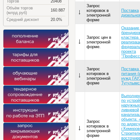
Торгов
20408
Запрос
Объём торгов
160.887
котировок в
Поставка
(млрд.руб)
электронной
дизельно
Средний дисконт
20.0%
форме
Оказание 
брендиро
Запрос цен в
кластера 
электронной
реализац
форме.
федераль
проекта
"Професс
Запрос
Поставка
котировок в
питания (
электронной
нужд ГАУ
форме
Тугулымс
Выполнен
по устрой
наружных
ливневой
канализа
объекта: 
Запрос
по адресу
котировок в
г.Кемеров
электронной
Строителе
форме
восточне