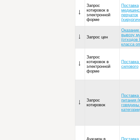
Запрос
Поставка
котировок в
медицинс
электронной
перчаток
форме
(хирургич
Оказание 
вывозу м
Запрос цен
(отходов 
класса оп
Запрос
котировок в
Поставка
электронной
силового
форме
Поставка
Запрос
питания (
котировок
говядины
категории
Аукцион в
Поставка